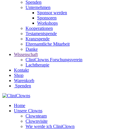
Spenden
Unternehmen
Sponsor werden
Sponsoren
Workshops
Kooperationen
Testamentspende
Kranzspende
Ehrenamtliche Mitarbeit
Danke
Wissenschaft
CliniClowns Forschungsverein
Lachtherapie
Kontakt
Shop
Warenkorb
Spenden
Home
Unsere Clowns
Clownteam
Clownvisite
Wie werde ich CliniClown