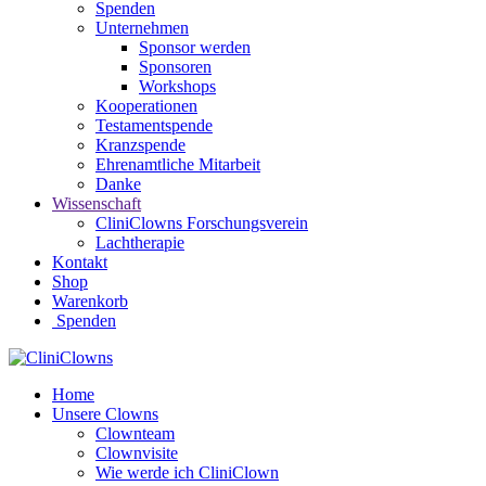
Spenden
Unternehmen
Sponsor werden
Sponsoren
Workshops
Kooperationen
Testamentspende
Kranzspende
Ehrenamtliche Mitarbeit
Danke
Wissenschaft
CliniClowns Forschungsverein
Lachtherapie
Kontakt
Shop
Warenkorb
Spenden
Home
Unsere Clowns
Clownteam
Clownvisite
Wie werde ich CliniClown