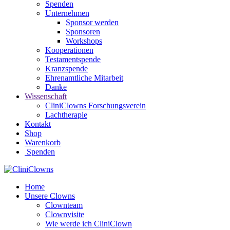
Spenden
Unternehmen
Sponsor werden
Sponsoren
Workshops
Kooperationen
Testamentspende
Kranzspende
Ehrenamtliche Mitarbeit
Danke
Wissenschaft
CliniClowns Forschungsverein
Lachtherapie
Kontakt
Shop
Warenkorb
Spenden
Home
Unsere Clowns
Clownteam
Clownvisite
Wie werde ich CliniClown