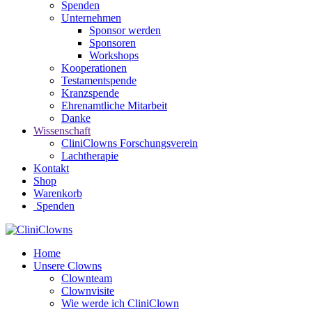
Spenden
Unternehmen
Sponsor werden
Sponsoren
Workshops
Kooperationen
Testamentspende
Kranzspende
Ehrenamtliche Mitarbeit
Danke
Wissenschaft
CliniClowns Forschungsverein
Lachtherapie
Kontakt
Shop
Warenkorb
Spenden
Home
Unsere Clowns
Clownteam
Clownvisite
Wie werde ich CliniClown