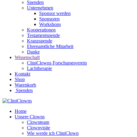
Spenden
Unternehmen
Sponsor werden
Sponsoren
Workshops
Kooperationen
Testamentspende
Kranzspende
Ehrenamtliche Mitarbeit
Danke
Wissenschaft
CliniClowns Forschungsverein
Lachtherapie
Kontakt
Shop
Warenkorb
Spenden
Home
Unsere Clowns
Clownteam
Clownvisite
Wie werde ich CliniClown