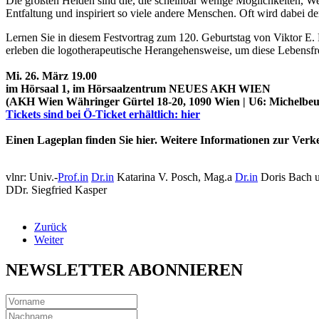
Die größten Helden sind die, die scheinbar wenige Möglichkeiten, Wel
Entfaltung und inspiriert so viele andere Menschen. Oft wird dabei d
Lernen Sie in diesem Festvortrag zum 120. Geburtstag von Viktor E. 
erleben die logotherapeutische Herangehensweise, um diese Lebensfre
Mi. 26. März 19.00
im Hörsaal 1, im Hörsaalzentrum NEUES AKH WIEN
(AKH Wien Währinger Gürtel 18-20, 1090 Wien | U6: Michelbe
Tickets sind bei Ö-Ticket erhältlich: hier
Einen Lageplan finden Sie hier. Weitere Informationen zur Ver
vlnr: Univ.-
Prof.in
Dr.in
Katarina V. Posch, Mag.a
Dr.in
Doris Bach u
DDr. Siegfried Kasper
Zurück
Weiter
NEWSLETTER ABONNIEREN