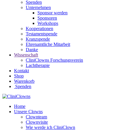
Spenden
Unternehmen
Sponsor werden
Sponsoren
Workshops
Kooperationen
Testamentspende
Kranzspende
Ehrenamtliche Mitarbeit
Danke
Wissenschaft
CliniClowns Forschungsverein
Lachtherapie
Kontakt
Shop
Warenkorb
Spenden
Home
Unsere Clowns
Clownteam
Clownvisite
Wie werde ich CliniClown