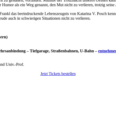
t zu gestalten, vorfinden. Mithilfe der Trotzmacht unseres Geistes kan
er Humor als ein Weg genannt, den Mut nicht zu verlieren, trotzig sei
Frankl das beeindruckende Lebenszeugnis von Katarina V. Posch kennen,
ude auch in schwierigen Situationen nicht zu verlieren.
uern)
kehrsanbindung – Tiefgarage, Straßenbahnen, U-Bahn –
entnehmen 
nd Univ.-Prof.
Jetzt Tickets bestellen