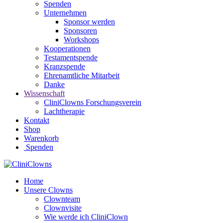
Spenden
Unternehmen
Sponsor werden
Sponsoren
Workshops
Kooperationen
Testamentspende
Kranzspende
Ehrenamtliche Mitarbeit
Danke
Wissenschaft
CliniClowns Forschungsverein
Lachtherapie
Kontakt
Shop
Warenkorb
Spenden
Home
Unsere Clowns
Clownteam
Clownvisite
Wie werde ich CliniClown