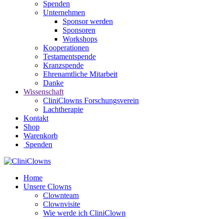
Spenden
Unternehmen
Sponsor werden
Sponsoren
Workshops
Kooperationen
Testamentspende
Kranzspende
Ehrenamtliche Mitarbeit
Danke
Wissenschaft
CliniClowns Forschungsverein
Lachtherapie
Kontakt
Shop
Warenkorb
Spenden
Home
Unsere Clowns
Clownteam
Clownvisite
Wie werde ich CliniClown